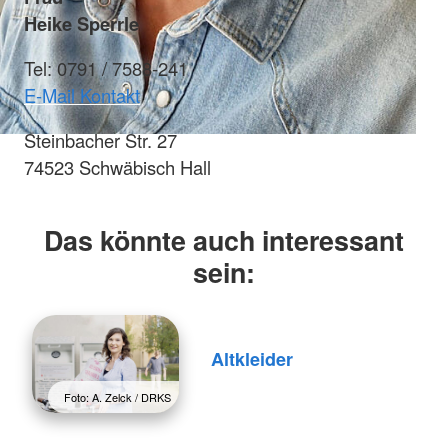
Heike Sperrle
Tel: 0791 / 7588-241
E-Mail Kontakt
Steinbacher Str. 27
74523 Schwäbisch Hall
Das könnte auch interessant
sein:
Altkleider
Foto: A. Zelck / DRKS