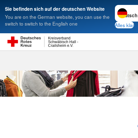
Sprache w
Sie befinden sich auf der deutschen Website
You are on the German website, you can use the
Suche
switch to switch to the English one
Alles klar
Kreisverband
Schwäbisch Hall -
Crailsheim e.V.
Kleiderläden