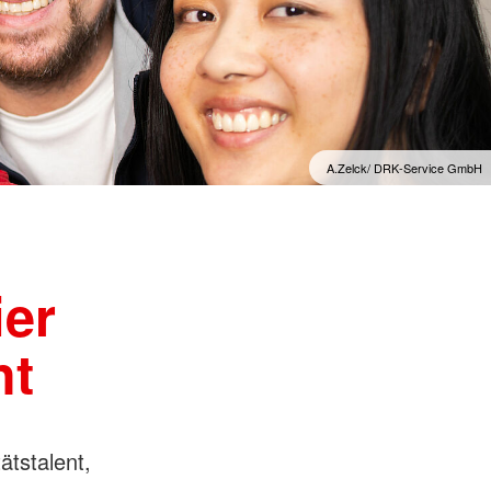
A.Zelck/ DRK-Service GmbH
ier
ht
tätstalent,