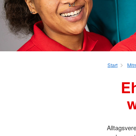
Start
Mit
Eh
w
Alltagsvere