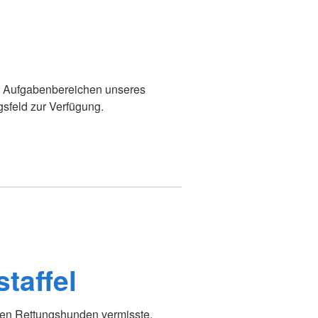
en Aufgabenbereichen unseres
gsfeld zur Verfügung.
taffel
hren Rettungshunden vermisste,