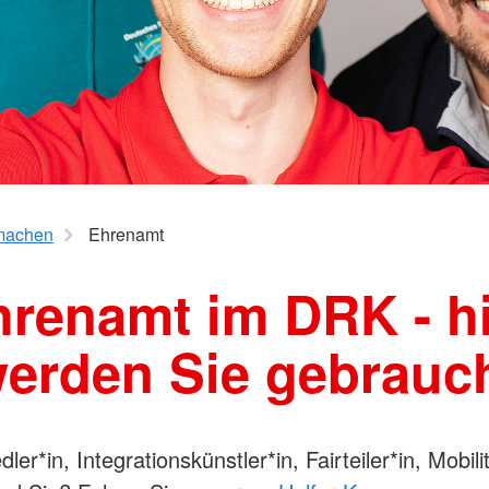
machen
Ehrenamt
renamt im DRK - h
erden Sie gebrauc
dler*in, Integrationskünstler*in, Fairteiler*in, Mobili