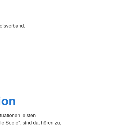
eisverband.
ion
uationen leisten
die Seele", sind da, hören zu,