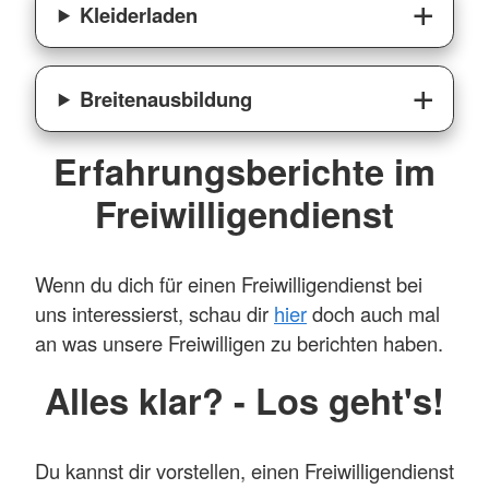
B mit Fahrpraxis
Kleiderladen
körperliche und geistige
Fitness
Breitenausbildung
Bereitschaft zur Schicht-und
Wochenendarbeit
Erfahrungsberichte im
aktueller Erste-Hilfe-Kurs
Freiwilligendienst
(kann bei uns kostenlos
nachgeholt werden).
Wenn du dich für einen Freiwilligendienst bei
Aufgaben:
uns interessierst, schau dir
hier
doch auch mal
Unterstützung bei der
an was unsere Freiwilligen zu berichten haben.
Durchführung geplanter
Alles klar? - Los geht's!
Krankentransportfahrten
Check des Materials und des
Du kannst dir vorstellen, einen Freiwilligendienst
Fahrzeuges vor den