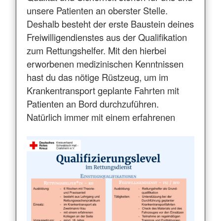
unsere Patienten an oberster Stelle.
Deshalb besteht der erste Baustein deines
Freiwilligendienstes aus der Qualifikation
zum Rettungshelfer. Mit den hierbei
erworbenen medizinischen Kenntnissen
hast du das nötige Rüstzeug, um im
Krankentransport geplante Fahrten mit
Patienten an Bord durchzuführen.
Natürlich immer mit einem erfahrenen
Kollegen an deiner Seite.
Beginn
: für alle Freiwilligen am 01.
August
Dauer:
14 Monate (bis 30.
September des Folgejahres), mit der
Möglichkeit auf insgesamt höchstens