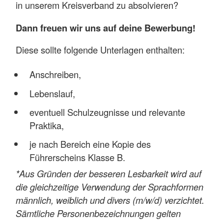
in unserem Kreisverband zu absolvieren?
Einsätzen
Teilnahme an regelmäßigen
Dann freuen wir uns auf deine Bewerbung!
Trainings und Fortbildungen
Diese sollte folgende Unterlagen enthalten:
Taschengeld:
450 € im Monat
Anschreiben,
Mehr Infos zur Tätigkeit im
Krankentransport findest du hier im
Lebenslauf,
Steckbrief
.
eventuell Schulzeugnisse und relevante
Praktika,
Mit dem Freiwilligendienst im
Rettungsdienst wirst du zum
je nach Bereich eine Kopie des
Rettungshelfer ausgebildet. Dies ist die
Führerscheins Klasse B.
erste Qualifizierungsstufe im
*Aus Gründen der besseren Lesbarkeit wird auf
Rettungsdienst.
die gleichzeitige Verwendung der Sprachformen
Falls dich das Berufsfeld des
männlich, weiblich und divers (m/w/d) verzichtet.
Rettungsdienstes interessiert kannst du
Sämtliche Personenbezeichnungen gelten
dich wie folgt weiter qualifizieren: