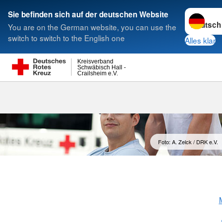
Sprache w
Sie befinden sich auf der deutschen Website
You are on the German website, you can use the
Suche
switch to switch to the English one
Alles klar
Kreisverband
Schwäbisch Hall -
Crailsheim e.V.
Freiwilligend
Foto: A. Zelck / DRK e.V.