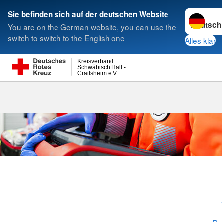
Sprache w
Sie befinden sich auf der deutschen Website
You are on the German website, you can use the
Suche
switch to switch to the English one
Alles klar
Kreisverband
Schwäbisch Hall -
Crailsheim e.V.
Notfallrettung