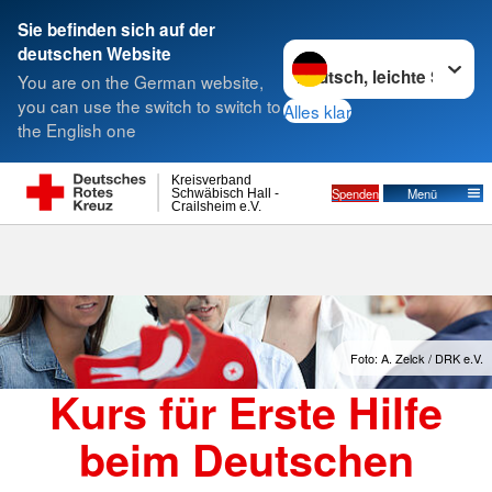
Sie befinden sich auf der
Sprache wechseln zu
deutschen Website
Suche
You are on the German website,
you can use the switch to switch to
Alles klar
the English one
Kreisverband
Spenden
Menü
Schwäbisch Hall -
Crailsheim e.V.
Foto: A. Zelck / DRK e.V.
Kurs für Erste Hilfe
beim Deutschen