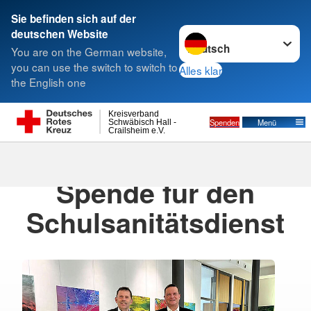
Sie befinden sich auf der
Sprache wechseln zu
deutschen Website
Suche
You are on the German website,
you can use the switch to switch to
Alles klar
the English one
Kreisverband
Spenden
Menü
Schwäbisch Hall -
Crailsheim e.V.
15.04.2025
· Pressemitteilung
Spende für den
Schulsanitätsdienst