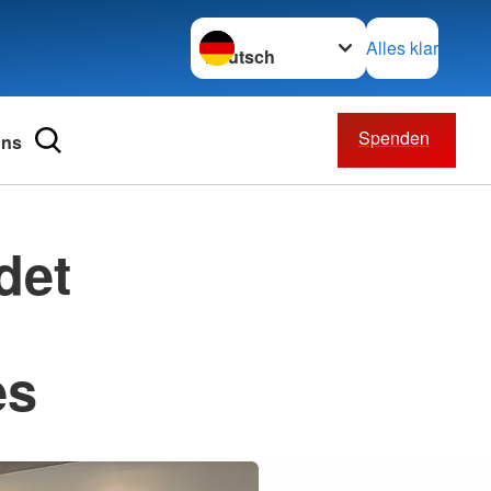
Sprache wechseln zu
Alles klar
Spenden
uns
urs anfordern
haft
det
en
derung
liedschaft
hälter
erden
n
eider
haft verschenken
s und Fortbildung
es