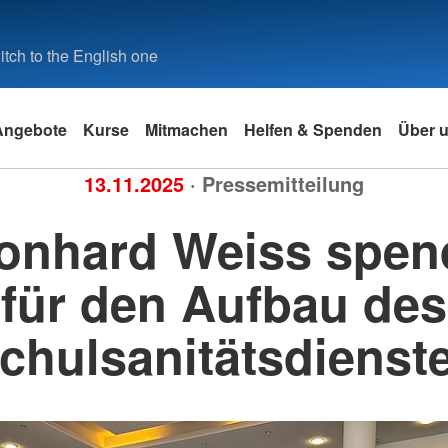
tch to the English one
Angebote
Kurse
Mitmachen
Helfen & Spenden
Über 
13.11.2025
· Pressemitteilung
 und
Kinder, Jugend und Familie
Spezielle Kurse
Blut spenden
Kleider
Eigenen K
Mitgliedsc
onhard Weiss spen
Jugendrotkreuz
Zivilschutz und Katastrophenfall
Blutspende
Kleiderläd
Kursanfor
Fördermitg
Fortbildung
Schulsanitätsdienst
Fit in Erster Hilfe
DRK-Blutspendedienst
Kleider-Be
Mitglied w
DRK Inter
für den Aufbau des
gs- und
Rückholdienst
Fit in Erster Hilfe Kombi
FAQs Altkl
Mitgliedsc
ngen für
Interne Au
ngsdienst
AED Auffrischung
chulsanitätsdienst
lte Fragen
Erste Hilfe Outdoor
g für
 nach §132
Erste Hilfe "kinderleicht"
Für Schulen
axis
Erste Hilfe am Hund
dschutzhelfer
Für Kindergärten