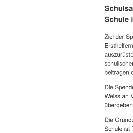
Schulsa
Schule 
Ziel der S
Ersthelfer
auszurüste
schulische
beitragen 
Die Spend
Weiss an V
übergeben
Die Gründu
Schule ist